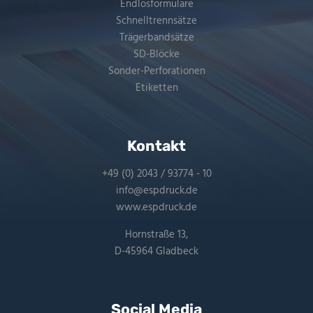
Endlosformulare
Schnelltrennsätze
Trägerbandsätze
SD-Blöcke
Sonder-Perforationen
Etiketten
Kontakt
+49 (0) 2043 / 93774 - 10
info@espdruck.de
www.espdruck.de
Hornstraße 13,
D-45964 Gladbeck
Social Media