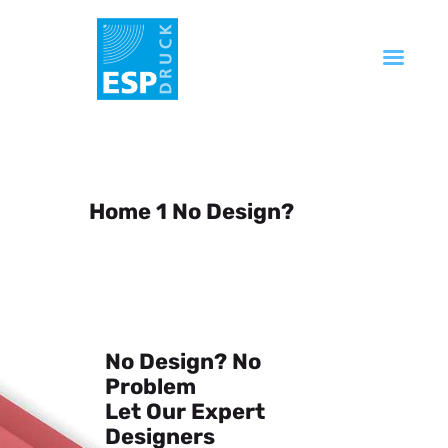
Startseite
Unternehmen
Produkte
Home 1 No Design?
Service
Technik
FAQ
Kontakt
No Design? No
Problem
Let Our Expert
Designers