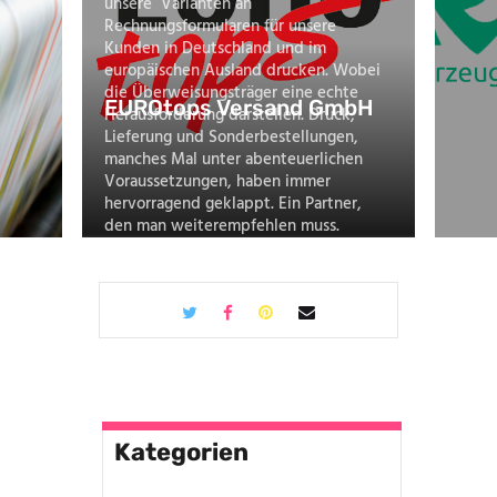
unsere Varianten an
Rechnungsformularen für unsere
Kunden in Deutschland und im
europäischen Ausland drucken. Wobei
die Überweisungsträger eine echte
EUROtops Versand GmbH
Herausforderung darstellen. Druck,
Lieferung und Sonderbestellungen,
manches Mal unter abenteuerlichen
Voraussetzungen, haben immer
hervorragend geklappt. Ein Partner,
den man weiterempfehlen muss.
Kategorien