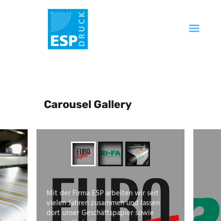
Startseite
Unternehmen
Produkte
Carousel Gallery
Service
Technik
FAQ
Kontakt
Mit der Firma ESP arbeiten wir seit
vielen Jahren zusammen und lassen
dort unser Geschäftspapier sowie