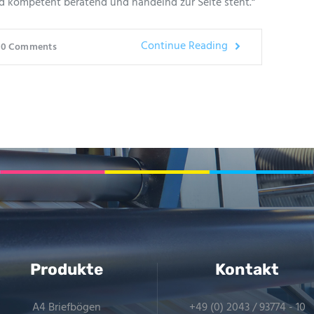
nd kompetent beratend und handelnd zur Seite steht.“
Continue Reading
0
Comments
Produkte
Kontakt
A4 Briefbögen
+49 (0) 2043 / 93774 - 10