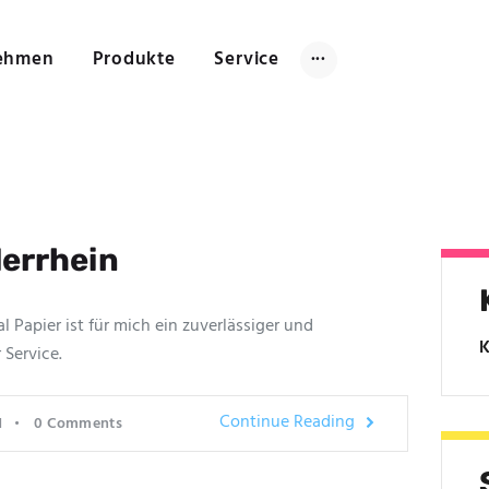
Startseite
Unternehmen
ehmen
Produkte
Service
Produkte
Service
Technik
FAQ
Kontakt
errhein
 Papier ist für mich ein zuverlässiger und
K
 Service.
Continue Reading
1
0
Comments